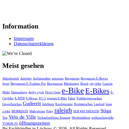
Information
Impressum
Datenschutzerklärung
Meist gesehen
Akkubetrieb
Antriebe
Aufstizmäher
autonom
Bergamont
Bergamont E-Revox
Sport
Bergamont E-Trailster Pro
Berrgamont
Bikeleasing
Bosch
city-bike
Custom
e-Bike
E-Bikes
Made
Dannenberg
derby cycle
Drive Units
E-
Citybike
E-MTB
E-Revox
EC-3
eigenes E-Bike
Falter
Frühlingserwachen
Gudereit
Gewerbeschau
Jubiläum
Konfigurator
Kreistierschau
Laufrad
lease
raleigh
Stiga
a bike
MORRISON
Mähroboter
Puky
SEB 490 SMOOTH
Velo de Ville
Test
Verkaufsoffener Sonntag
Wechselakkus
weihnachtsgrüße
öffnungszeiten
YUROK FS
Ihr Fachhändler in Lüchow © 2026. All Rights Reserved.