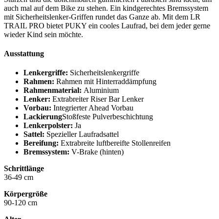
auch mal auf dem Bike zu stehen. Ein kindgerechtes Bremssystem
mit Sicherheitslenker-Griffen rundet das Ganze ab. Mit dem LR
TRAIL PRO bietet PUKY ein cooles Laufrad, bei dem jeder gerne
wieder Kind sein möchte.
Ausstattung
Lenkergriffe:
Sicherheitslenkergriffe
Rahmen:
Rahmen mit Hinterraddämpfung
Rahmenmaterial:
Aluminium
Lenker:
Extrabreiter Riser Bar Lenker
Vorbau:
Integrierter Ahead Vorbau
Lackierung
Stoßfeste Pulverbeschichtung
Lenkerpolster:
Ja
Sattel:
Spezieller Laufradsattel
Bereifung:
Extrabreite luftbereifte Stollenreifen
Bremssystem:
V-Brake (hinten)
Schrittlänge
36-49 cm
Körpergröße
90-120 cm