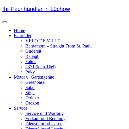
Skip
Ihr Fachhändler in Lüchow
to
content
Menu
Home
Fahrräder
VELO DE VILLE
Bergamont – Straight From St. Pauli
Gudereit
Raleigh
Falter
#371 (kein Titel)
Puky
Motor u. Gartengeräte
Greenbase
Sabo
Stiga
Dolmar
Oregon
Service
Service und Wartung
Verkauf und Beratung
Dienstfahrrad leasen
Dienstfahrrad Leasing