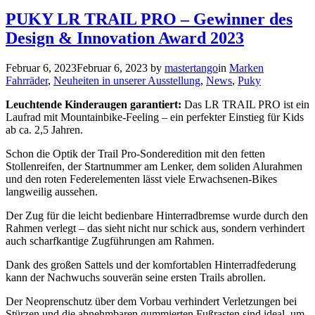
PUKY LR TRAIL PRO – Gewinner des
Design & Innovation Award 2023
Februar 6, 2023
Februar 6, 2023
by
mastertango
in
Marken
Fahrräder
,
Neuheiten in unserer Ausstellung
,
News
,
Puky
Leuchtende Kinderaugen garantiert:
Das LR TRAIL PRO ist ein
Laufrad mit Mountainbike-Feeling – ein perfekter Einstieg für Kids
ab ca. 2,5 Jahren.
Schon die Optik der Trail Pro-Sonderedition mit den fetten
Stollenreifen, der Startnummer am Lenker, dem soliden Alurahmen
und den roten Federelementen lässt viele Erwachsenen-Bikes
langweilig aussehen.
Der Zug für die leicht bedienbare Hinterradbremse wurde durch den
Rahmen verlegt – das sieht nicht nur schick aus, sondern verhindert
auch scharfkantige Zugführungen am Rahmen.
Dank des großen Sattels und der komfortablen Hinterradfederung
kann der Nachwuchs souverän seine ersten Trails abrollen.
Der Neoprenschutz über dem Vorbau verhindert Verletzungen bei
Stürzen und die abnehmbaren gummierten Fußrasten sind ideal, um