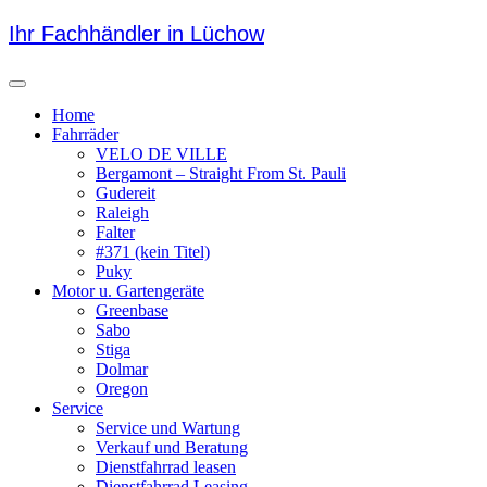
Skip
Ihr Fachhändler in Lüchow
to
content
Menu
Home
Fahrräder
VELO DE VILLE
Bergamont – Straight From St. Pauli
Gudereit
Raleigh
Falter
#371 (kein Titel)
Puky
Motor u. Gartengeräte
Greenbase
Sabo
Stiga
Dolmar
Oregon
Service
Service und Wartung
Verkauf und Beratung
Dienstfahrrad leasen
Dienstfahrrad Leasing