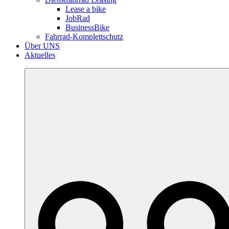
Lease a bike
JobRad
BusinessBike
Fahrrad-Komplettschutz
Über UNS
Aktuelles
More