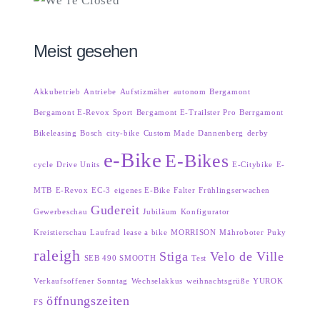
Meist gesehen
Akkubetrieb
Antriebe
Aufstizmäher
autonom
Bergamont
Bergamont E-Revox Sport
Bergamont E-Trailster Pro
Berrgamont
Bikeleasing
Bosch
city-bike
Custom Made
Dannenberg
derby
e-Bike
E-Bikes
cycle
Drive Units
E-Citybike
E-
MTB
E-Revox
EC-3
eigenes E-Bike
Falter
Frühlingserwachen
Gudereit
Gewerbeschau
Jubiläum
Konfigurator
Kreistierschau
Laufrad
lease a bike
MORRISON
Mähroboter
Puky
raleigh
Stiga
Velo de Ville
SEB 490 SMOOTH
Test
Verkaufsoffener Sonntag
Wechselakkus
weihnachtsgrüße
YUROK
öffnungszeiten
FS