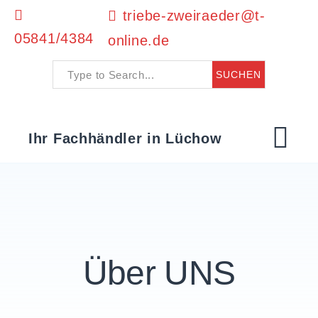


triebe-zweiraeder@t-
05841/4384
online.de
Skip
Ihr Fachhändler in Lüchow
to
M
content
Über UNS