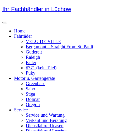
Skip
Ihr Fachhändler in Lüchow
to
content
Menu
Home
Fahrräder
VELO DE VILLE
Bergamont – Straight From St. Pauli
Gudereit
Raleigh
Falter
#371 (kein Titel)
Puky
Motor u. Gartengeräte
Greenbase
Sabo
Stiga
Dolmar
Oregon
Service
Service und Wartung
Verkauf und Beratung
Dienstfahrrad leasen
Dienstfahrrad Leasing