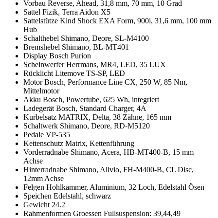
Vorbau Reverse, Ahead, 31,8 mm, 70 mm, 10 Grad
Sattel Fizik, Terra Aidon X5
Sattelstütze Kind Shock EXA Form, 900i, 31,6 mm, 100 mm
Hub
Schalthebel Shimano, Deore, SL-M4100
Bremshebel Shimano, BL-MT401
Display Bosch Purion
Scheinwerfer Herrmans, MR4, LED, 35 LUX
Rücklicht Litemove TS-SP, LED
Motor Bosch, Performance Line CX, 250 W, 85 Nm,
Mittelmotor
Akku Bosch, Powertube, 625 Wh, integriert
Ladegerät Bosch, Standard Charger, 4A
Kurbelsatz MATRIX, Delta, 38 Zähne, 165 mm
Schaltwerk Shimano, Deore, RD-M5120
Pedale VP-535
Kettenschutz Matrix, Kettenführung
Vorderradnabe Shimano, Acera, HB-MT400-B, 15 mm
Achse
Hinterradnabe Shimano, Alivio, FH-M400-B, CL Disc,
12mm Achse
Felgen Hohlkammer, Aluminium, 32 Loch, Edelstahl Ösen
Speichen Edelstahl, schwarz
Gewicht 24.2
Rahmenformen Groessen Fullsuspension: 39,44,49