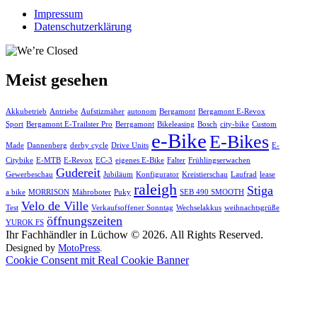
Impressum
Datenschutzerklärung
Meist gesehen
Akkubetrieb
Antriebe
Aufstizmäher
autonom
Bergamont
Bergamont E-Revox
Sport
Bergamont E-Trailster Pro
Berrgamont
Bikeleasing
Bosch
city-bike
Custom
e-Bike
E-Bikes
Made
Dannenberg
derby cycle
Drive Units
E-
Citybike
E-MTB
E-Revox
EC-3
eigenes E-Bike
Falter
Frühlingserwachen
Gudereit
Gewerbeschau
Jubiläum
Konfigurator
Kreistierschau
Laufrad
lease
raleigh
Stiga
a bike
MORRISON
Mähroboter
Puky
SEB 490 SMOOTH
Velo de Ville
Test
Verkaufsoffener Sonntag
Wechselakkus
weihnachtsgrüße
öffnungszeiten
YUROK FS
Ihr Fachhändler in Lüchow © 2026. All Rights Reserved.
Designed by
MotoPress
.
Cookie Consent mit Real Cookie Banner