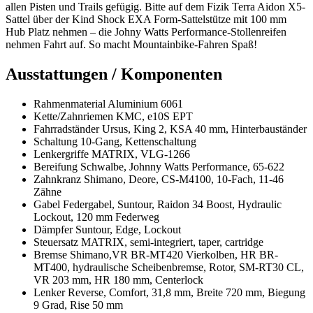
allen Pisten und Trails gefügig. Bitte auf dem Fizik Terra Aidon X5-
Sattel über der Kind Shock EXA Form-Sattelstütze mit 100 mm
Hub Platz nehmen – die Johny Watts Performance-Stollenreifen
nehmen Fahrt auf. So macht Mountainbike-Fahren Spaß!
Ausstattungen / Komponenten
Rahmenmaterial Aluminium 6061
Kette/Zahnriemen KMC, e10S EPT
Fahrradständer Ursus, King 2, KSA 40 mm, Hinterbauständer
Schaltung 10-Gang, Kettenschaltung
Lenkergriffe MATRIX, VLG-1266
Bereifung Schwalbe, Johnny Watts Performance, 65-622
Zahnkranz Shimano, Deore, CS-M4100, 10-Fach, 11-46
Zähne
Gabel Federgabel, Suntour, Raidon 34 Boost, Hydraulic
Lockout, 120 mm Federweg
Dämpfer Suntour, Edge, Lockout
Steuersatz MATRIX, semi-integriert, taper, cartridge
Bremse Shimano,VR BR-MT420 Vierkolben, HR BR-
MT400, hydraulische Scheibenbremse, Rotor, SM-RT30 CL,
VR 203 mm, HR 180 mm, Centerlock
Lenker Reverse, Comfort, 31,8 mm, Breite 720 mm, Biegung
9 Grad, Rise 50 mm