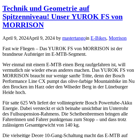
Technik und Geometrie auf
Spitzenniveau! Unser YUROK FS von
MORRISON
April 9, 2024
April 9, 2024
by
mastertango
in
E-Bikes
,
Morrison
Fast wie Fliegen – Das YUROK FS von MORRISON ist der
brandneue Aufsteiger im E-MTB-Segment.
Wer einmal mit einem E-MTB einen Berg raufgefahren ist, will
vermutlich nie wieder etwas anderes machen. Das YUROK FS von
MORRISON braucht nur wenige sanfte Tritte, denn der Bosch
Performance Line CX pumpt das olive-farbige Mountainbike im Nu
den Brocken im Harz oder den Wilseder Berg in der Lüneburger
Heide hoch.
Für satte 625 Wh liefert der vollintegrierte Bosch Powertube-Akku
Energie. Dabei versteckt er sich beinahe unsichtbar im Unterrohr
des Fullsuspension-Rahmens. Die Scheibenbremsen bringen alle
Fahrerinnen und Fahrer punktgenau zum Stopp – und dass trotz
zulässigem Gesamtgewicht von 140 kg.
Die vielseitige Deore 10-Gang-Schaltung macht das E-MTB auf