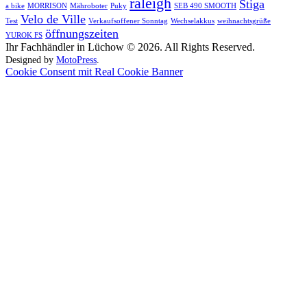
raleigh
Stiga
a bike
MORRISON
Mähroboter
Puky
SEB 490 SMOOTH
Velo de Ville
Test
Verkaufsoffener Sonntag
Wechselakkus
weihnachtsgrüße
öffnungszeiten
YUROK FS
Ihr Fachhändler in Lüchow © 2026. All Rights Reserved.
Designed by
MotoPress
.
Cookie Consent mit Real Cookie Banner