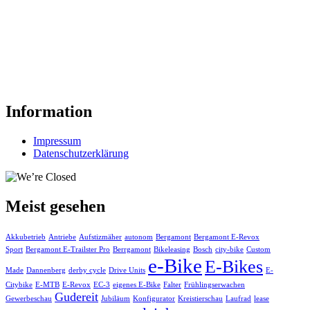
Information
Impressum
Datenschutzerklärung
Meist gesehen
Akkubetrieb
Antriebe
Aufstizmäher
autonom
Bergamont
Bergamont E-Revox
Sport
Bergamont E-Trailster Pro
Berrgamont
Bikeleasing
Bosch
city-bike
Custom
e-Bike
E-Bikes
Made
Dannenberg
derby cycle
Drive Units
E-
Citybike
E-MTB
E-Revox
EC-3
eigenes E-Bike
Falter
Frühlingserwachen
Gudereit
Gewerbeschau
Jubiläum
Konfigurator
Kreistierschau
Laufrad
lease