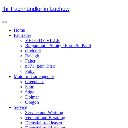
Skip
Ihr Fachhändler in Lüchow
to
content
Menu
Home
Fahrräder
VELO DE VILLE
Bergamont – Straight From St. Pauli
Gudereit
Raleigh
Falter
#371 (kein Titel)
Puky
Motor u. Gartengeräte
Greenbase
Sabo
Stiga
Dolmar
Oregon
Service
Service und Wartung
Verkauf und Beratung
Dienstfahrrad leasen
Dienstfahrrad Leasing