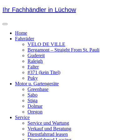
Skip
Ihr Fachhändler in Lüchow
to
content
Menu
Home
Fahrräder
VELO DE VILLE
Bergamont – Straight From St. Pauli
Gudereit
Raleigh
Falter
#371 (kein Titel)
Puky
Motor u. Gartengeräte
Greenbase
Sabo
Stiga
Dolmar
Oregon
Service
Service und Wartung
Verkauf und Beratung
Dienstfahrrad leasen
Dienstfahrrad Leasing