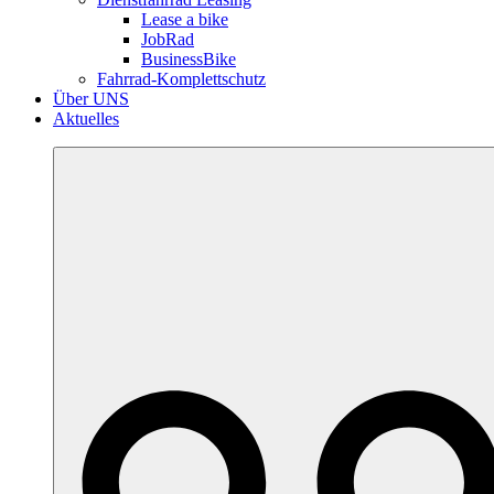
Lease a bike
JobRad
BusinessBike
Fahrrad-Komplettschutz
Über UNS
Aktuelles
More