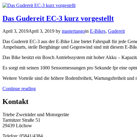
Das Gudereit EC-3 kurz vorgestellt
April 3, 2019
April 3, 2019
by
mastertango
in
E-Bikes
,
Gudereit
Das Gudereit EC-3 aus der E-Bike Line bietet Fahrspaß für jede Gene
Ampelstarts, steile Berghänge und Gegenwind sind mit diesem E-Bik
Das Bike besitzt ein Bosch Antriebssystem mit hoher Akku – Kapazitä
Es sorgt mit seinen 1000 Sensormessungen pro Sekunde fpr eine opt
Weitere Vorteile sind die höhere Bodenfreiheit, Wartungsfreiheit un
„Das
Continue reading
Gudereit
EC-
Kontakt
3
kurz
Triebe Zweiräder und Motorgeräte
vorgestellt“
Tarmitzer Straße 51
29439 Lüchow
Telefon: 05841/4384