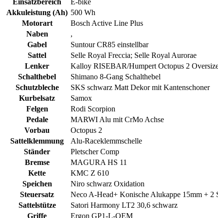
Einsatzbereich
E-bike
Akkuleistung (Ah)
500 Wh
Motorart
Bosch Active Line Plus
Naben
,
Gabel
Suntour CR85 einstellbar
Sattel
Selle Royal Freccia; Selle Royal Aurorae
Lenker
Kalloy RISEBAR/Humpert Octopus 2 Oversize
Schalthebel
Shimano 8-Gang Schalthebel
Schutzbleche
SKS schwarz Matt Dekor mit Kantenschoner
Kurbelsatz
Samox
Felgen
Rodi Scorpion
Pedale
MARWI Alu mit CrMo Achse
Vorbau
Octopus 2
Sattelklemmung
Alu-Raceklemmschelle
Ständer
Pletscher Comp
Bremse
MAGURA HS 11
Kette
KMC Z 610
Speichen
Niro schwarz Oxidation
Steuersatz
Neco A-Head+ Konische Alukappe 15mm + 2 
Sattelstütze
Satori Harmony LT2 30,6 schwarz
Griffe
Ergon GP1-L-OEM