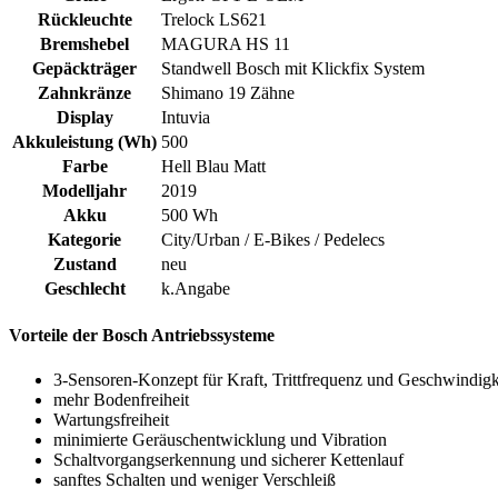
Rückleuchte
Trelock LS621
Bremshebel
MAGURA HS 11
Gepäckträger
Standwell Bosch mit Klickfix System
Zahnkränze
Shimano 19 Zähne
Display
Intuvia
Akkuleistung (Wh)
500
Farbe
Hell Blau Matt
Modelljahr
2019
Akku
500 Wh
Kategorie
City/Urban / E-Bikes / Pedelecs
Zustand
neu
Geschlecht
k.Angabe
Vorteile der Bosch Antriebssysteme
3-Sensoren-Konzept für Kraft, Trittfrequenz und Geschwindig
mehr Bodenfreiheit
Wartungsfreiheit
minimierte Geräuschentwicklung und Vibration
Schaltvorgangserkennung und sicherer Kettenlauf
sanftes Schalten und weniger Verschleiß